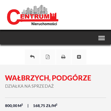
Toggl
naviga
WAŁBRZYCH, PODGÓRZE
DZIAŁKA NA SPRZEDAŻ
2
2
800,00 M
168,75 ZŁ/M