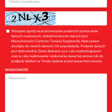
Wyrażam zgodę na przetwarzanie podanych przeze mnie
danych osobowych. Administratorem danych jest
Nieruchomości Centrum Tomasz Szuplewski. Mam prawo
dostępu do swoich danych i ich poprawiania. Podanie danych
jest dobrowolne. Dane zbierane są w celu marketingowym
oraz w celu realizowania i wykonania zawartej umowy lub do
podjęcia działań na Twoje żądanie przed zawarciem umowy.
WIADOMOŚĆ