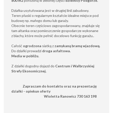
800 m2
położoną w zielonej części
dzielnicy Podgórze.
Działka usytułowana jest w drugiej linii zabudowy.
Teren płaski o regularnym kształcie idealne miejsce pod
budowę np. małego domu lub garaży.
Obecnie teren częściowo zagospodarowany, znajduje się
tam altanka oraz pomieszczenie gospodarcze wykonane
z blachy, które może pełnić docelowo funkcję garażu..
Całość
ogrodzona
siatką z
zamykaną bramą wjazdową.
Do działki prowadzi
droga asfaltowa.
Media w pobliżu.
Z działki dogodny dojazd do
Centrum i Wałbrzyskiej
Strefy Ekonomicznej.
Zapraszam do kontaktu oraz na prezentację
działki - opiekun oferty
Wioletta Ranowicz 730 163 198