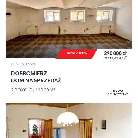
290 000
zł
NOWA OFERTA
2
2 416,67 zł/m
CEN-DS-15686
DOBROMIERZ
DOM NA SPRZEDAŻ
2 POKOJE
120,00 M²
DODAJ
DO NOTATNIKA