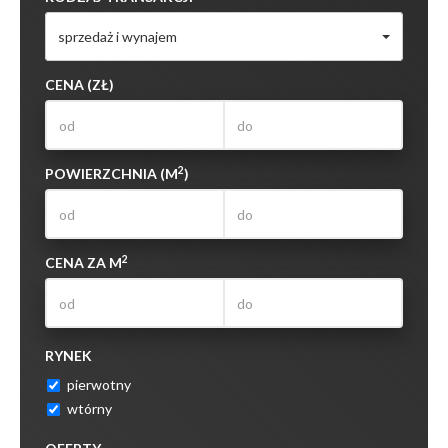
sprzedaż i wynajem
CENA (ZŁ)
2
POWIERZCHNIA (M
)
2
CENA ZA M
RYNEK
pierwotny
wtórny