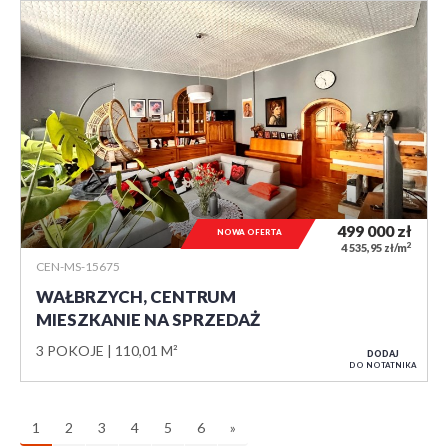
499 000
zł
NOWA OFERTA
2
4 535,95 zł/m
CEN-MS-15675
WAŁBRZYCH, CENTRUM
MIESZKANIE NA SPRZEDAŻ
3 POKOJE
110,01 M²
DODAJ
DO NOTATNIKA
1
2
3
4
5
6
»