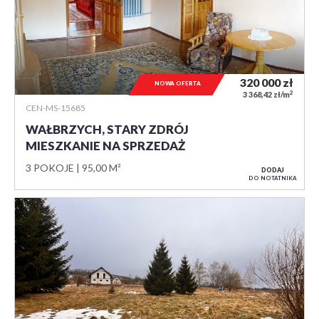
320 000
zł
NOWA OFERTA
2
3 368,42 zł/m
CEN-MS-15685
WAŁBRZYCH, STARY ZDRÓJ
MIESZKANIE NA SPRZEDAŻ
3 POKOJE
95,00 M²
DODAJ
DO NOTATNIKA