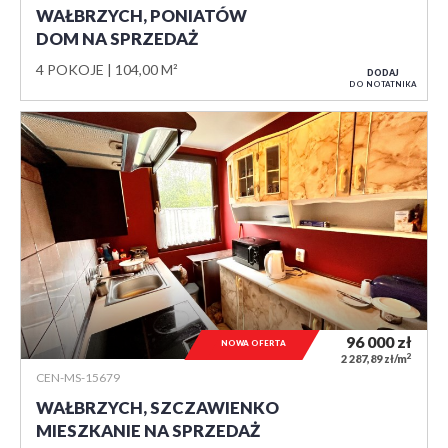
WAŁBRZYCH, PONIATÓW
DOM NA SPRZEDAŻ
4 POKOJE
104,00 M²
DODAJ
DO NOTATNIKA
96 000
zł
NOWA OFERTA
2
2 287,89 zł/m
CEN-MS-15679
WAŁBRZYCH, SZCZAWIENKO
MIESZKANIE NA SPRZEDAŻ