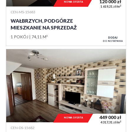
120 000
zł
NOWA OFERTA
2
1 619,21 zł/m
CEN-MS-15683
WAŁBRZYCH, PODGÓRZE
MIESZKANIE NA SPRZEDAŻ
1 POKÓJ
74,11 M²
DODAJ
DO NOTATNIKA
449 000
zł
NOWA OFERTA
2
4 317,31 zł/m
CEN-DS-15682