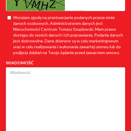
Wyrażam zgodę na przetwarzanie podanych przeze mnie
danych osobowych. Administratorem danych jest
Nieruchomości Centrum Tomasz Szuplewski. Mam prawo
dostępu do swoich danych i ich poprawiania. Podanie danych
jest dobrowolne. Dane zbierane są w celu marketingowym
oraz w celu realizowania i wykonania zawartej umowy lub do
podjęcia działań na Twoje żądanie przed zawarciem umowy.
WIADOMOŚĆ