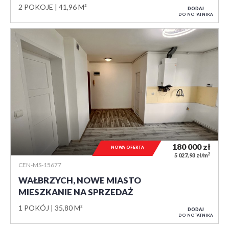
2 POKOJE
41,96 M²
DODAJ
DO NOTATNIKA
180 000
zł
NOWA OFERTA
2
5 027,93 zł/m
CEN-MS-15677
WAŁBRZYCH, NOWE MIASTO
MIESZKANIE NA SPRZEDAŻ
1 POKÓJ
35,80 M²
DODAJ
DO NOTATNIKA