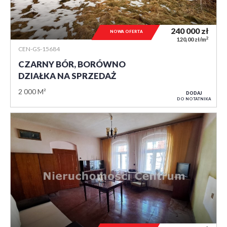
240 000
zł
NOWA OFERTA
2
120,00 zł/m
CEN-GS-15684
CZARNY BÓR, BORÓWNO
DZIAŁKA NA SPRZEDAŻ
2 000 M²
DODAJ
DO NOTATNIKA