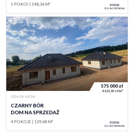
5 POKOI
148,36 M²
DODAJ
DO NOTATNIKA
575 000
zł
2
4 122,45 zł/m
CEN-DS-14726
CZARNY BÓR
DOM NA SPRZEDAŻ
4 POKOJE
139,48 M²
DODAJ
DO NOTATNIKA