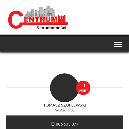
Toggl
naviga
11
OFERT
TOMASZ SZUPLEWSKI
WŁAŚCICIEL
886 633 077