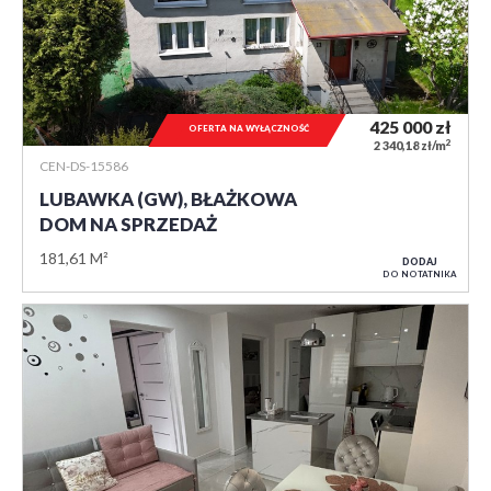
425 000
zł
OFERTA NA WYŁĄCZNOŚĆ
2
2 340,18 zł/m
CEN-DS-15586
LUBAWKA (GW), BŁAŻKOWA
DOM NA SPRZEDAŻ
181,61 M²
DODAJ
DO NOTATNIKA