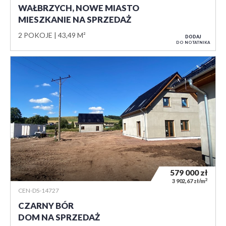
WAŁBRZYCH, NOWE MIASTO
MIESZKANIE NA SPRZEDAŻ
2 POKOJE
43,49 M²
DODAJ
DO NOTATNIKA
579 000
zł
2
3 902,67 zł/m
CEN-DS-14727
CZARNY BÓR
DOM NA SPRZEDAŻ