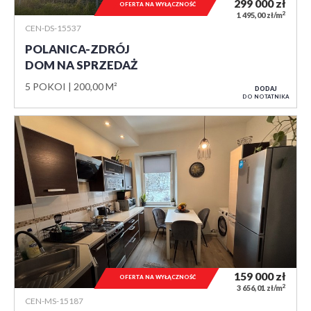
299 000
zł
OFERTA NA WYŁĄCZNOŚĆ
2
1 495,00 zł/m
CEN-DS-15537
POLANICA-ZDRÓJ
DOM NA SPRZEDAŻ
5 POKOI
200,00 M²
DODAJ
DO NOTATNIKA
159 000
zł
OFERTA NA WYŁĄCZNOŚĆ
2
3 656,01 zł/m
CEN-MS-15187