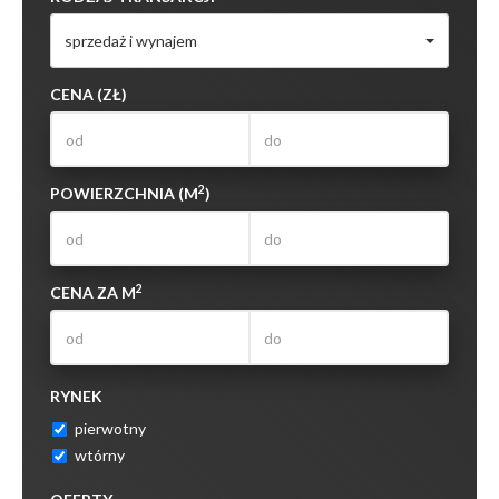
sprzedaż i wynajem
CENA (ZŁ)
2
POWIERZCHNIA (M
)
2
CENA ZA M
RYNEK
pierwotny
wtórny