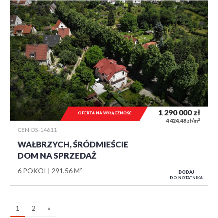
1 290 000
zł
OFERTA NA WYŁĄCZNOŚĆ
2
4 424,48 zł/m
CEN-DS-14611
WAŁBRZYCH, ŚRÓDMIEŚCIE
DOM NA SPRZEDAŻ
6 POKOI
291,56 M²
DODAJ
DO NOTATNIKA
1
2
»