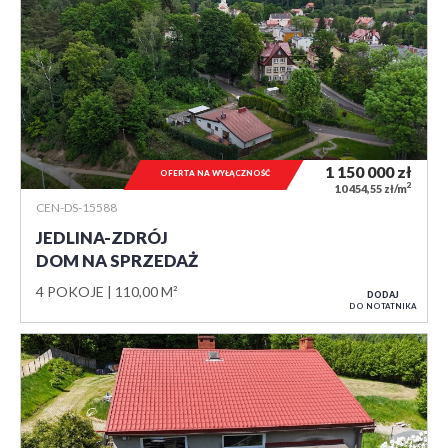
1 150 000
zł
OFERTA NA WYŁĄCZNOŚĆ
2
10 454,55 zł/m
CEN-DS-15588
JEDLINA-ZDRÓJ
DOM NA SPRZEDAŻ
4 POKOJE
110,00 M²
DODAJ
DO NOTATNIKA