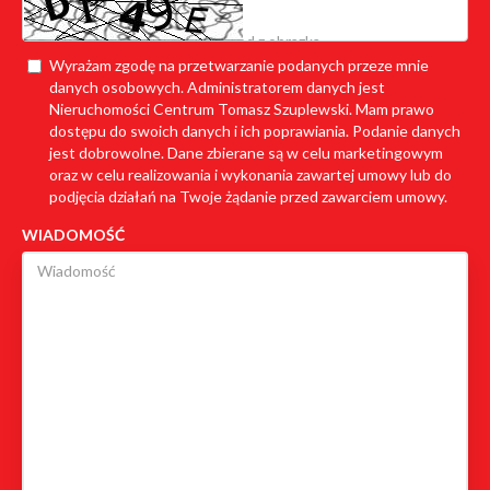
Wyrażam zgodę na przetwarzanie podanych przeze mnie
danych osobowych. Administratorem danych jest
Nieruchomości Centrum Tomasz Szuplewski. Mam prawo
dostępu do swoich danych i ich poprawiania. Podanie danych
jest dobrowolne. Dane zbierane są w celu marketingowym
oraz w celu realizowania i wykonania zawartej umowy lub do
podjęcia działań na Twoje żądanie przed zawarciem umowy.
WIADOMOŚĆ