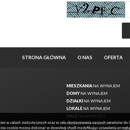
STRONA GŁÓWNA
O NAS
OFERTA
MIESZKANIA
NA WYNAJEM
DOMY
NA WYNAJEM
DZIAŁKI
NA WYNAJEM
LOKALE
NA WYNAJEM
HALE
NA WYNAJEM
okies w celach statystycznych oraz w celu dostosowania naszych serwisów do 
OBIEKTY
NA WYNAJEM
ów cookie można dokonać w dowolnej chwili modyfikując ustawienia przegląda