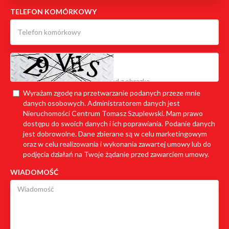
TELEFON KOMÓRKOWY
Wyrażam zgodę na przetwarzanie podanych przeze mnie
danych osobowych. Administratorem danych jest
Nieruchomości Centrum Tomasz Szuplewski. Mam prawo
dostępu do swoich danych i ich poprawiania. Podanie danych
jest dobrowolne. Dane zbierane są w celu marketingowym
oraz w celu realizowania i wykonania zawartej umowy lub do
podjęcia działań na Twoje żądanie przed zawarciem umowy.
WIADOMOŚĆ