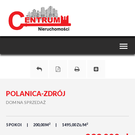
Toggl
naviga
POLANICA-ZDRÓJ
DOM NA SPRZEDAŻ
2
2
5 POKOI
200,00 M
1 495,00 ZŁ/M