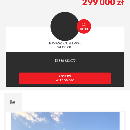
299 000 zł
11
OFERT
TOMASZ SZUPLEWSKI
WŁAŚCICIEL
886 633 077
ZOSTAW
WIADOMOŚĆ